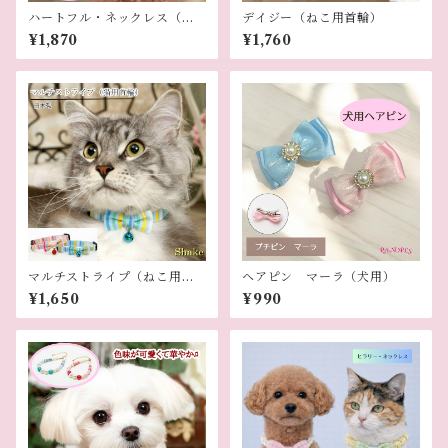
ハートフル・ネックレス（犬
デイジー（ねこ用首輪）
用ネックレス）
¥1,870
¥1,760
マルチストライプ（ねこ用首
ヘアピン マーラ（犬用）
輪）
¥1,650
¥990