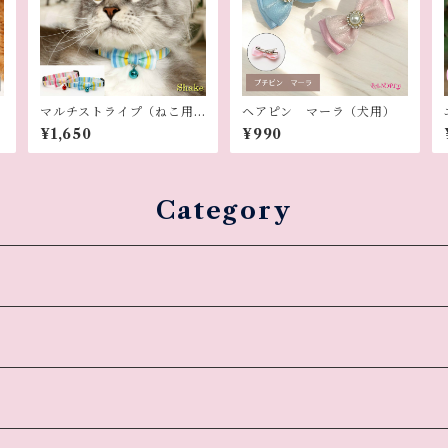
マルチストライプ（ねこ用
ヘアピン マーラ（犬用）
首輪）
¥1,650
¥990
Category