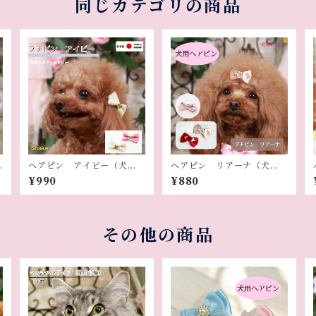
同じカテゴリの商品
ヘアピン アイビー（犬
ヘアピン リアーナ（犬
用）
用）
¥990
¥880
その他の商品