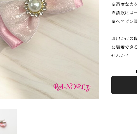
※過度な力
※誤飲には
※ヘアピン
お出かけの
に装着でき
せんか？