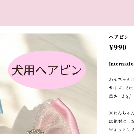
ヘアピン
¥990
Internatio
わんちゃん
サイズ：5㎝
重さ：3ｇ/
※わんちゃ
は絶対にし
※ネックレ