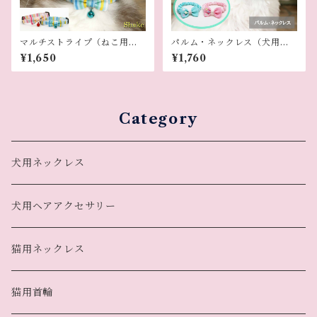
マルチストライプ（ねこ用首
パルム・ネックレス（犬用ネ
輪）
ックレス）
¥1,650
¥1,760
Category
犬用ネックレス
犬用ヘアアクセサリー
猫用ネックレス
猫用首輪