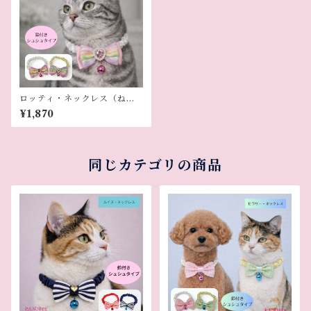
ロッティ・ネックレス（ねこ
用）
¥1,870
同じカテゴリの商品