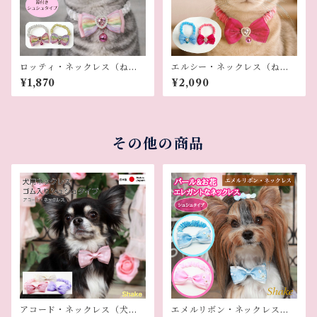
ロッティ・ネックレス（ねこ
エルシー・ネックレス（ねこ
用）
用）
¥1,870
¥2,090
その他の商品
アコード・ネックレス（犬用
エメルリボン・ネックレス