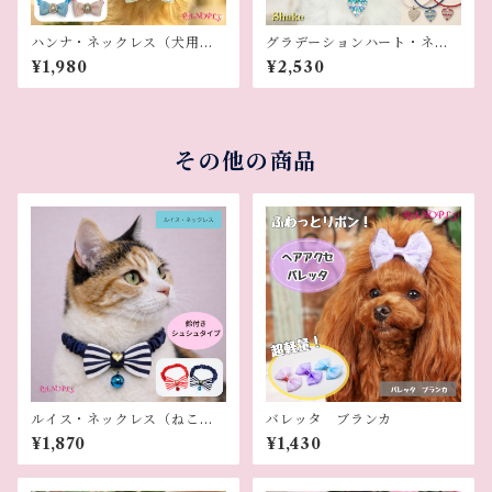
ハンナ・ネックレス（犬用ネ
グラデーションハート・ネッ
ックレス）
クレス（犬用ネックレス）
¥1,980
¥2,530
その他の商品
ルイス・ネックレス（ねこ
バレッタ ブランカ
用）
¥1,870
¥1,430